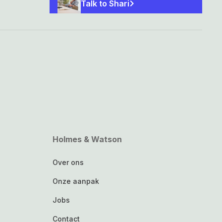
chevron_right
Talk to Shari
Holmes & Watson
Over ons
Onze aanpak
Jobs
Contact