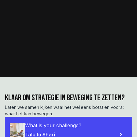
Klaar om strategie in beweging te zetten?
Laten we samen kijken waar het wel eens botst en vooral:
waar het kan bewegen.
What is your challenge?
chevron_right
Talk to Shari