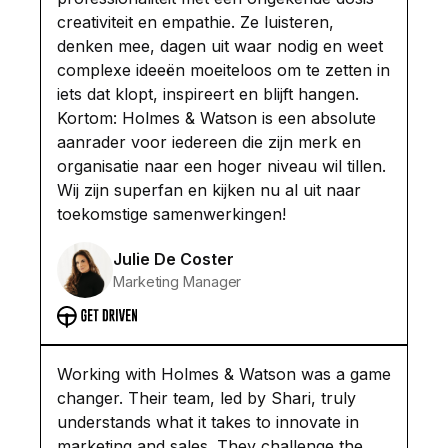
creativiteit en empathie. Ze luisteren,
denken mee, dagen uit waar nodig en weet
Holmes & Watson
complexe ideeën moeiteloos om te zetten in
iets dat klopt, inspireert en blijft hangen.
About us
Kortom: Holmes & Watson is een absolute
aanrader voor iedereen die zijn merk en
Our approach
organisatie naar een hoger niveau wil tillen.
Jobs
Wij zijn superfan en kijken nu al uit naar
toekomstige samenwerkingen!
Contact
Julie De Coster
Marketing Manager
Working with Holmes & Watson was a game
Privacy statement
changer. Their team, led by Shari, truly
understands what it takes to innovate in
Website developed by © Holmes and Watson | All rights r
marketing and sales. They challenge the