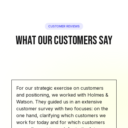
CUSTOMER REVIEWS
Ready to set strategy in motion?
What our customers say
Together, let's see where it hurts, where it sometimes collides 
What is your challenge?
Talk to Shari
For our strategic exercise on customers
and positioning, we worked with Holmes &
Watson. They guided us in an extensive
customer survey with two focuses: on the
one hand, clarifying which customers we
work for today and for which customers