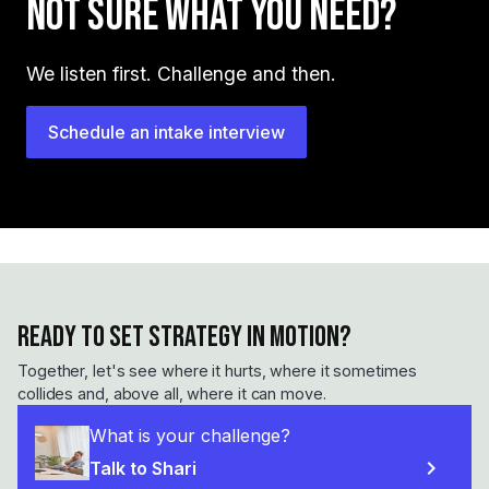
Not sure what you need?
We listen first. Challenge and then.
Schedule an intake interview
Ready to set strategy in motion?
Together, let's see where it hurts, where it sometimes
collides and, above all, where it can move.
What is your challenge?
chevron_right
Talk to Shari