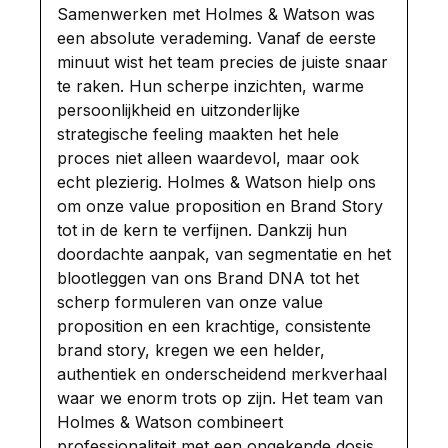
services
Samenwerken met Holmes & Watson was
een absolute verademing. Vanaf de eerste
OKR Framework
minuut wist het team precies de juiste snaar
te raken. Hun scherpe inzichten, warme
Business strategy
persoonlijkheid en uitzonderlijke
Commercial strategy
strategische feeling maakten het hele
proces niet alleen waardevol, maar ook
Organizational Strategy
echt plezierig. Holmes & Watson hielp ons
om onze value proposition en Brand Story
tot in de kern te verfijnen. Dankzij hun
Customers
doordachte aanpak, van segmentatie en het
blootleggen van ons Brand DNA tot het
Customer success stories
scherp formuleren van onze value
proposition en een krachtige, consistente
brand story, kregen we een helder,
Strategy Hub
authentiek en onderscheidend merkverhaal
waar we enorm trots op zijn. Het team van
Blog
Holmes & Watson combineert
Video
professionaliteit met een ongekende dosis