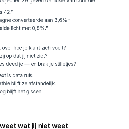
n objectief. Ze geven de illusie van controle.
s 42.”
gne converteerde aan 3,6%.”
alde licht met 0,8%.”
 over hoe je klant zich voelt?
j op dat jij niet ziet?
s deed je — en brak je stilletjes?
xt is data ruis.
ie blijft ze afstandelijk.
g blijft het gissen.
weet wat jij niet weet