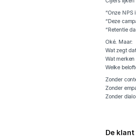
Cijfers lijke
“Onze NPS i
“Deze campa
“Retentie da
Oké. Maar:
Wat zegt dat
Wat merken zi
Welke belofte
Zonder conte
Zonder empath
Zonder dialoo
De klant 