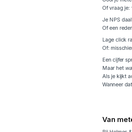
Of vraag je:
Je NPS daal
Of een reden
Lage click r
Of: misschie
Een cijfer sp
Maar het
wa
Als je kijkt 
Wanneer data
Van mete
Bij Holmes &