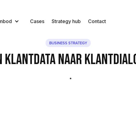
nbod
Cases
Strategy hub
Contact
BUSINESS STRATEGY
n klantdata naar klantdial
•