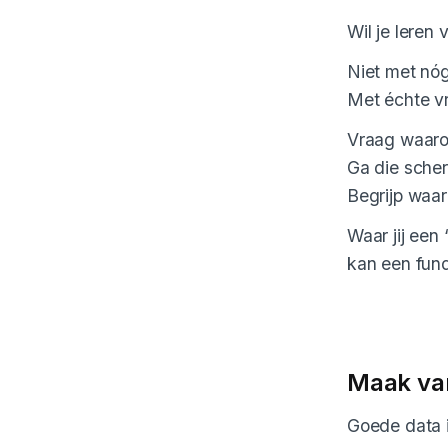
Wil je leren 
Niet met nóg
Met échte v
Vraag waaro
Ga die scher
Begrijp waa
Waar jij een 
kan een fund
Maak van
Goede data i