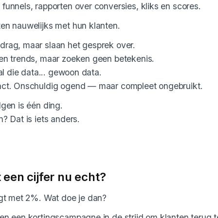
funnels, rapporten over conversies, kliks en scores.
en nauwelijks met hun klanten.
drag, maar slaan het gesprek over.
en trends, maar zoeken geen betekenis.
 al die data... gewoon data.
act. Onschuldig ogend — maar compleet ongebruikt.
lgen is één ding.
n? Dat is iets anders.
 een cijfer nu echt?
jgt met 2%. Wat doe je dan?
en een kortingscampagne in de strijd om klanten terug 