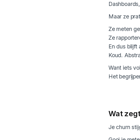
Dashboards, 
Maar ze prat
Ze meten ge
Ze rapporter
En dus blijft
Koud. Abstr
Want iets vo
Het begrijpe
Wat zegt
Je churn sti
Gooi je mete